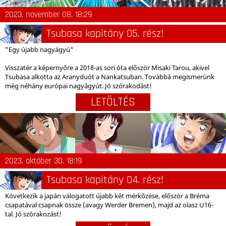
2023. november 08. 18:29
Tsubasa kapitány 05. rész!
"Egy újabb nagyágyú"
Visszatér a képernyőre a 2018-as sori óta először Misaki Tarou, akivel
Tsubasa alkotta az Aranyduót a Nankatsuban. Továbbá megismerünk
még néhány európai nagyágyút. Jó szórakodást!
LETÖLTÉS
2023. október 30. 18:19
Tsubasa kapitány 04. rész!
Következik a japán válogatott újabb két mérkőzése, először a Bréma
csapatával csapnak össze (avagy Werder Bremen), majd az olasz U16-
tal. Jó szórakozást!