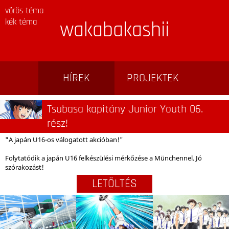
vörös téma
kék téma
wakabakashii
HÍREK
PROJEKTEK
Tsubasa kapitány Junior Youth 06.
rész!
"A japán U16-os válogatott akcióban!"
Folytatódik a japán U16 felkészülési mérkőzése a Münchennel. Jó
szórakozást!
LETÖLTÉS